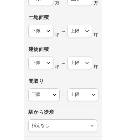
万
万
土地面積
～
坪
坪
建物面積
～
坪
坪
間取り
～
駅から徒歩