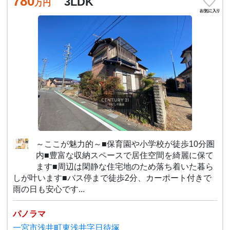
780
3LDK
万円
～ここが魅力的～■保育園や小学校が徒歩10分圏
内■豊富な収納スペースで居住空間を綺麗に保て
ます■周辺は閑静な住宅地のため落ち着いた暮ら
しが叶います■バス停まで徒歩2分、カーポート付きで
雨の日も安心です...
パノラマ
一宮市浅井町東浅井字日待塚