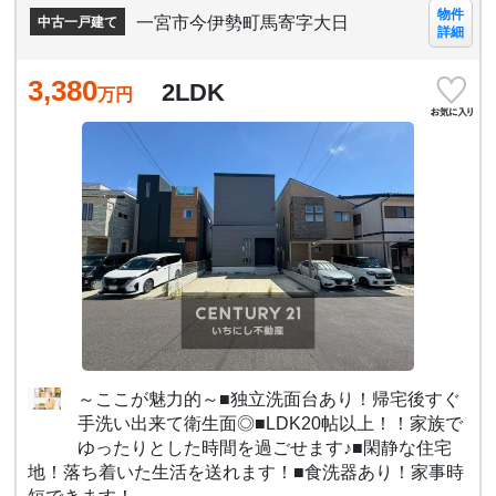
物件
一宮市今伊勢町馬寄字大日
中古一戸建て
詳細
3,380
2LDK
万円
～ここが魅力的～■独立洗面台あり！帰宅後すぐ
手洗い出来て衛生面◎■LDK20帖以上！！家族で
ゆったりとした時間を過ごせます♪■閑静な住宅
地！落ち着いた生活を送れます！■食洗器あり！家事時