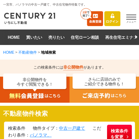
一宮市、パノラマの中古一戸建て、中古住宅物件特集です。
メニュー
HOME
買いたい
売りたい
住宅ローン相談
再生住宅エミナス
HOME
>
不動産物件
>
地域検索
非公開物件
この検索条件には
があります。
さらに店頭のみで
非公開物件を
ご紹介できる物件も！
今すぐ閲覧できる！
不動産物件検索
検索条件
物件タイプ：
中古一戸建て
こだ
検索条件
わり条件：
パノラマ、
を変更