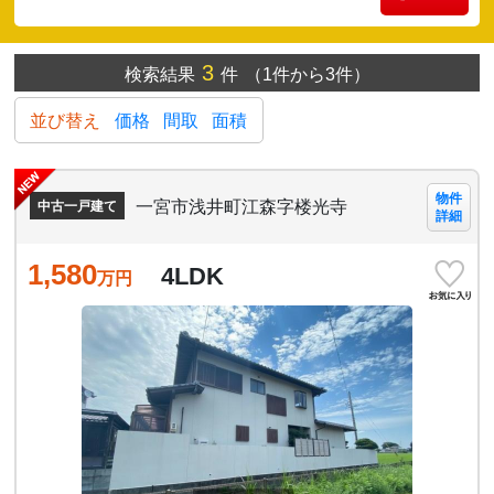
3
検索結果
件
（1件から3件）
並び替え
価格
間取
面積
物件
一宮市浅井町江森字楼光寺
中古一戸建て
詳細
1,580
4LDK
万円