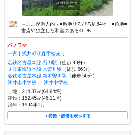
～ここが魅力的～■敷地ひろびろ約64坪！■角地■
書斎や独立した和室のある4LDK
パノラマ
一宮市浅井町江森字楼光寺
名鉄名古屋本線 石刀駅
（徒歩 48分）
ＪＲ東海道本線 木曽川駅
（徒歩 56分）
名鉄名古屋本線 新木曽川駅
（徒歩 50分）
浅井南小学校
／
浅井中学校
土地：
214.37㎡(64.84坪)
建物：
152.45㎡(46.11坪)
築年：
1994年1月
＋特徴・設備を表示する