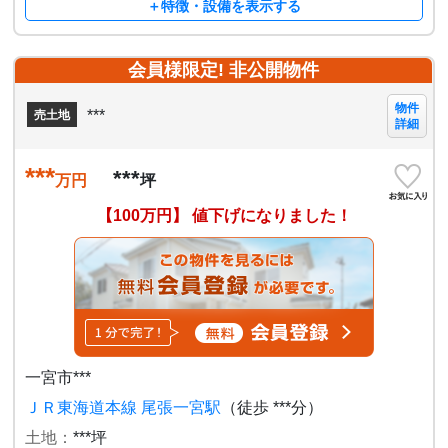
＋特徴・設備を表示する
会員様限定! 非公開物件
物件
***
売土地
詳細
***
***
万円
坪
【100万円】 値下げになりました！
一宮市***
ＪＲ東海道本線 尾張一宮駅
（徒歩 ***分）
土地：
***坪