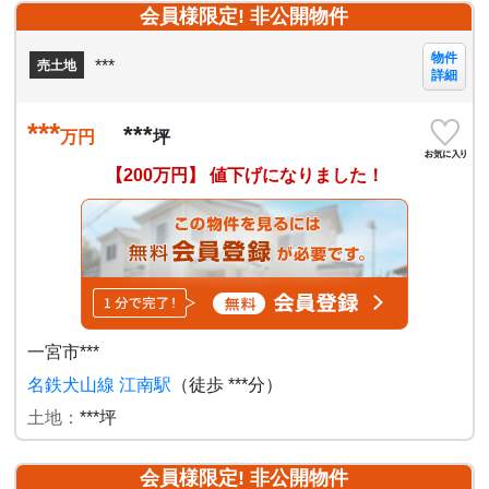
会員様限定! 非公開物件
物件
***
売土地
詳細
***
***
万円
坪
【200万円】 値下げになりました！
一宮市***
名鉄犬山線 江南駅
（徒歩 ***分）
土地：
***坪
会員様限定! 非公開物件