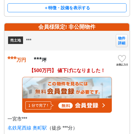
＋特徴・設備を表示する
会員様限定! 非公開物件
物件
***
売土地
詳細
***
***
万円
坪
【500万円】 値下げになりました！
一宮市***
名鉄尾西線 奥町駅
（徒歩 ***分）