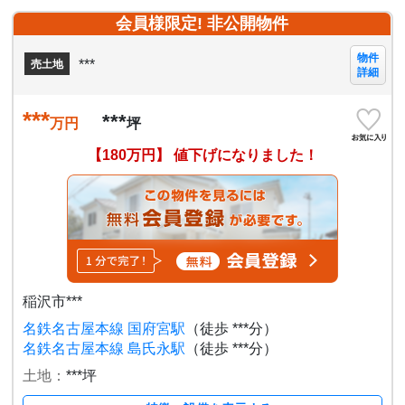
会員様限定! 非公開物件
物件
***
売土地
詳細
***
***
万円
坪
【180万円】 値下げになりました！
稲沢市***
名鉄名古屋本線 国府宮駅
（徒歩 ***分）
名鉄名古屋本線 島氏永駅
（徒歩 ***分）
土地：
***坪