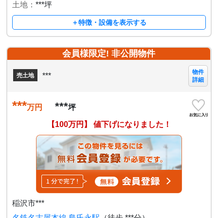
土地：
***坪
＋特徴・設備を表示する
会員様限定! 非公開物件
物件
***
売土地
詳細
***
***
万円
坪
【100万円】 値下げになりました！
稲沢市***
名鉄名古屋本線 島氏永駅
（徒歩 ***分）