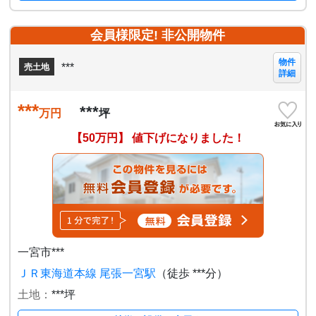
会員様限定! 非公開物件
物件
***
売土地
詳細
***
***
万円
坪
【50万円】 値下げになりました！
一宮市***
ＪＲ東海道本線 尾張一宮駅
（徒歩 ***分）
土地：
***坪