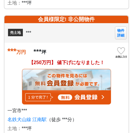
土地：
***坪
会員様限定! 非公開物件
物件
***
売土地
詳細
***
***
万円
坪
【250万円】 値下げになりました！
一宮市***
名鉄犬山線 江南駅
（徒歩 ***分）
土地：
***坪