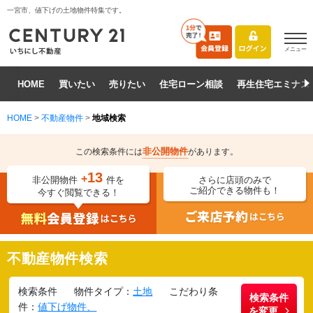
一宮市、値下げの土地物件特集です。
メニュー
HOME
買いたい
売りたい
住宅ローン相談
再生住宅エミナス
HOME
>
不動産物件
>
地域検索
非公開物件
この検索条件には
があります。
13
+
非公開物件
件を
さらに店頭のみで
ご紹介できる物件も！
今すぐ閲覧できる！
不動産物件検索
検索条件
物件タイプ：
土地
こだわり条
検索条件
件：
値下げ物件、
を変更