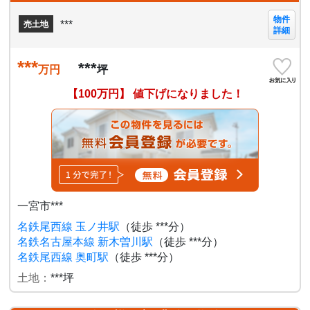
物件
***
売土地
詳細
***
***
万円
坪
【100万円】 値下げになりました！
一宮市***
名鉄尾西線 玉ノ井駅
（徒歩 ***分）
名鉄名古屋本線 新木曽川駅
（徒歩 ***分）
名鉄尾西線 奥町駅
（徒歩 ***分）
土地：
***坪