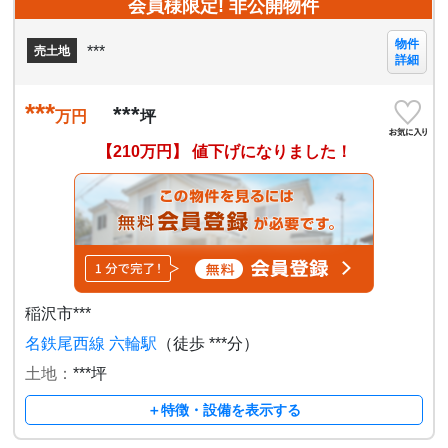
会員様限定! 非公開物件
物件
***
売土地
詳細
***
***
万円
坪
【210万円】 値下げになりました！
稲沢市***
名鉄尾西線 六輪駅
（徒歩 ***分）
土地：
***坪
＋特徴・設備を表示する