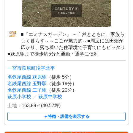
■『エミナスガーデン』 ～自然とともに、家族ら
しく暮らす～～ここが魅力的～■周辺には田畑が
広がり、落ち着いた住環境で子育てにもピッタリ
■萩原駅まで徒歩約5分と通勤・通学に便利
一宮市萩原町滝字北平
名鉄尾西線 萩原駅
（徒歩 5分）
名鉄尾西線 玉野駅
（徒歩 19分）
名鉄尾西線 二子駅
（徒歩 20分）
萩原小学校
／
萩原中学校
土地：
163.89㎡(49.57坪)
＋特徴・設備を表示する