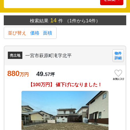
14
検索結果
件
（1件から14件）
並び替え
価格
面積
物件
一宮市萩原町滝字北平
売土地
詳細
880
49.
万円
57
坪
【100万円】 値下げになりました！