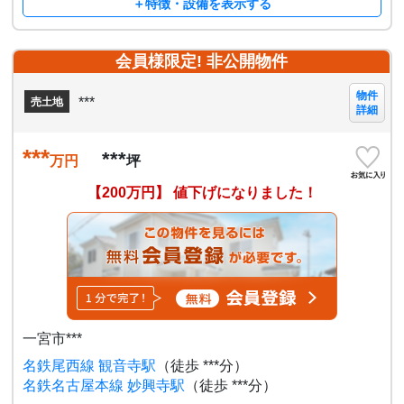
＋特徴・設備を表示する
会員様限定! 非公開物件
物件
***
売土地
詳細
***
***
万円
坪
【200万円】 値下げになりました！
一宮市***
名鉄尾西線 観音寺駅
（徒歩 ***分）
名鉄名古屋本線 妙興寺駅
（徒歩 ***分）