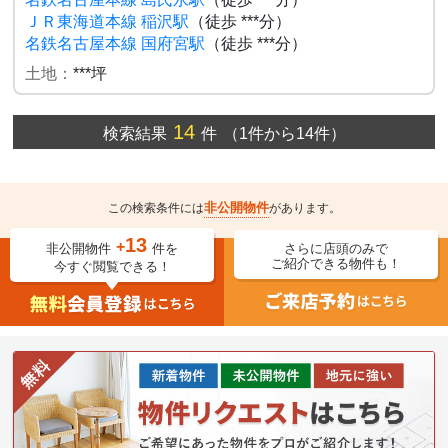
ＪＲ東海道本線 稲沢駅
（徒歩 ***分）
名鉄名古屋本線 国府宮駅
（徒歩 ***分）
土地：
***坪
14
検索結果
件
（1件から14件）
非公開物件
この検索条件には
があります。
13
+
非公開物件
件を
さらに店頭のみで
ご紹介できる物件も！
今すぐ閲覧できる！