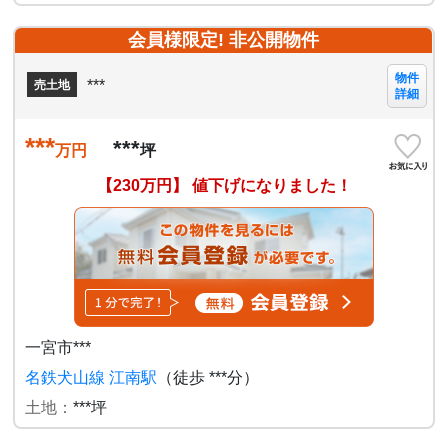
会員様限定! 非公開物件
物件
***
売土地
詳細
***
***
万円
坪
【230万円】 値下げになりました！
一宮市***
名鉄犬山線 江南駅
（徒歩 ***分）
土地：
***坪