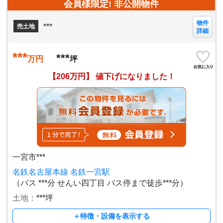
会員様限定! 非公開物件
物件
***
売土地
詳細
***
***
万円
坪
【206万円】 値下げになりました！
一宮市***
名鉄名古屋本線 名鉄一宮駅
（バス ***分 せんい四丁目 バス停まで徒歩***分）
土地：
***坪
＋特徴・設備を表示する