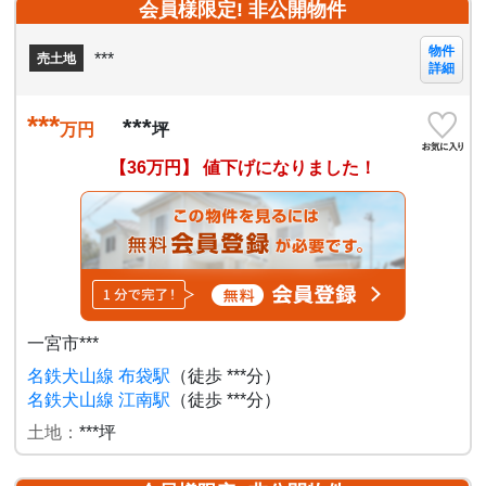
会員様限定! 非公開物件
物件
***
売土地
詳細
***
***
万円
坪
【36万円】 値下げになりました！
一宮市***
名鉄犬山線 布袋駅
（徒歩 ***分）
名鉄犬山線 江南駅
（徒歩 ***分）
土地：
***坪