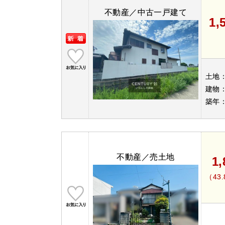
不動産／中古一戸建て
1,
土地
建物
築年
不動産／売土地
1
（43