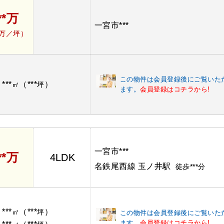
**万
一宮市***
*万／坪）
この物件は会員登録後にご覧いた
***
（***
）
：
㎡
坪
ます。
会員登録はコチラから!
一宮市***
**万
4LDK
名鉄尾西線 玉ノ井駅
徒歩***分
***
（***
）
：
㎡
坪
この物件は会員登録後にご覧いた
ます。
会員登録はコチラから!