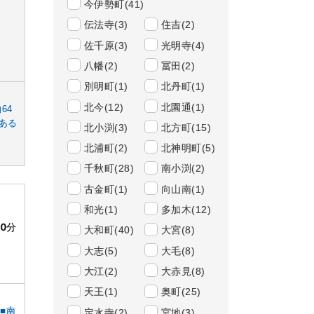
今伊勢町(41)
伝法寺(3)
住吉(2)
佐千原(3)
光明寺(4)
八幡(2)
冨田(2)
別明町(1)
北丹町(1)
北今(12)
北園通(1)
64
ある
北小渕(3)
北方町(15)
北浦町(2)
北神明町(5)
千秋町(28)
南小渕(2)
古金町(1)
向山南(1)
和光(1)
多加木(12)
20
分
大和町(40)
大宮(8)
大志(5)
大毛(8)
大江(2)
大赤見(8)
天王(1)
奥町(25)
■南
定水寺(2)
宮地(3)