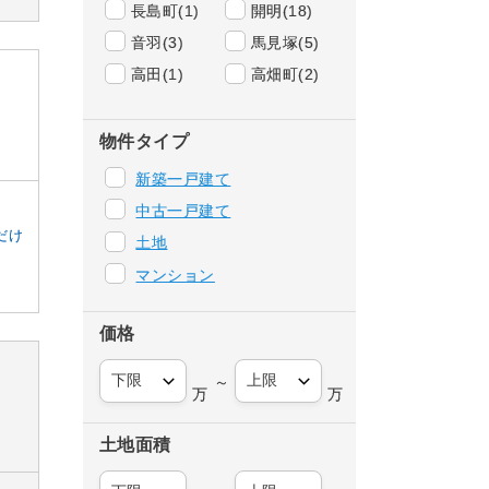
長島町(1)
開明(18)
音羽(3)
馬見塚(5)
高田(1)
高畑町(2)
物件タイプ
新築一戸建て
中古一戸建て
だけ
土地
マンション
価格
～
万
万
土地面積