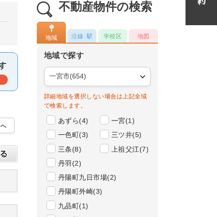
不動産物件の検索
沿線･駅
学校区
地図
地域
地域で探す
詳細地域を選択しない場合は上記全域
で検索します。
あずら(4)
一宮(1)
一色町(3)
三ツ井(5)
三条(8)
上祖父江(7)
丹羽(2)
丹陽町九日市場(2)
丹陽町外崎(3)
九品町(1)