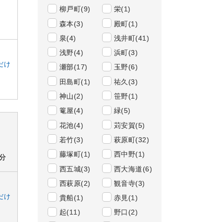
柳戸町(9)
栄(1)
森本(3)
殿町(1)
泉(4)
浅井町(41)
浅野(4)
浜町(3)
だけ
瀬部(17)
玉野(6)
田島町(1)
祐久(3)
神山(2)
笹野(1)
篭屋(4)
緑(5)
花池(4)
苅安賀(5)
若竹(3)
萩原町(32)
藤塚町(1)
西中野(1)
*分
西五城(3)
西大海道(6)
西萩原(2)
観音寺(3)
だけ
貴船(1)
赤見(1)
起(11)
野口(2)