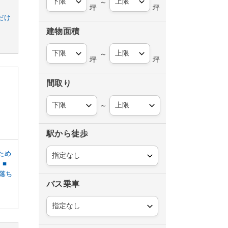
～
坪
坪
だけ
建物面積
～
坪
坪
間取り
～
駅から徒歩
ため
！■
落ち
バス乗車
あ