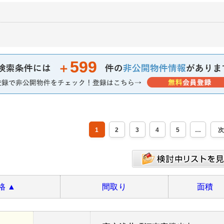
599
＋
1
2
3
4
5
格
▲
間取り
面積