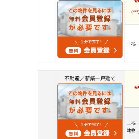
*
（**
土地
不動産／新築一戸建て
*
土地
建物