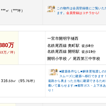
この物件は会員登録後にご覧いた
***
（***
）
：
㎡
坪
ます。
会員登録はコチラから!
一宮市開明字樋西
,880万
名鉄尾西線 奥町駅
徒歩
8
分
名鉄尾西線 開明駅
徒歩
19
分
.63万／坪）
開明小学校 ／ 尾西第三中学校
■建築条件なし■解体更地渡しの
スムーズに建築へ移行できます
316.
（95.
）
：
59㎡
76坪
道路から奥まった土地に建築できるため
着いて暮らせます♪■都市ガス・上下水
り！