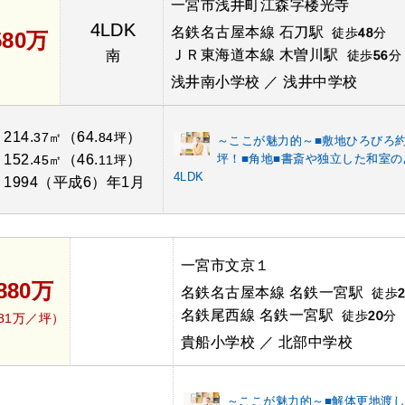
一宮市浅井町江森字楼光寺
4LDK
名鉄名古屋本線 石刀駅
徒歩
48
分
580万
ＪＲ東海道本線 木曽川駅
南
徒歩
56
分
浅井南小学校 ／ 浅井中学校
214.
（64.
）
：
37㎡
84坪
～ここが魅力的～■敷地ひろびろ約
152.
（46.
）
坪！■角地■書斎や独立した和室の
：
45㎡
11坪
4LDK
1994（平成6）年1月
：
一宮市文京１
,880万
名鉄名古屋本線 名鉄一宮駅
徒歩
名鉄尾西線 名鉄一宮駅
徒歩
20
分
.81万／坪）
貴船小学校 ／ 北部中学校
～ここが魅力的～■解体更地渡し