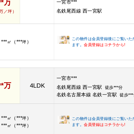
**万
一宮市***
名鉄尾西線 西一宮駅
*万／坪）
この物件は会員登録後にご覧いた
***
（***
）
：
㎡
坪
ます。
会員登録はコチラから!
一宮市***
**万
4LDK
名鉄尾西線 西一宮駅
徒歩***分
名鉄名古屋本線 名鉄一宮駅
徒歩**
***
（***
）
：
㎡
坪
この物件は会員登録後にご覧いた
ます。
会員登録はコチラから!
***
（***
）
：
㎡
坪