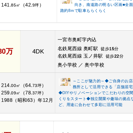
141.
（42.
）
向き、南道路の明るい区画■全
：
85㎡
9坪
路約8ｍで駐車もらくらく
一宮市奥町字内込
名鉄尾西線 奥町駅
徒歩
15
分
80万
4DK
名鉄尾西線 玉ノ井駅
徒歩
22
分
奥小学校 ／ 奥中学校
～ここが魅力的～◆ご自身のお店
214.
（64.
）
：
00㎡
73坪
務所として活用できる「店舗居宅
259.
（78.
）
：
09㎡
37坪
◆DIYやリノベーションでこだわりの空
くりをスタート◆独立開業や趣味の拠点
1988（昭和63）年12月
：
ど、用途に合わせて多彩に活用可能