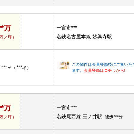
**万
一宮市***
名鉄名古屋本線 妙興寺駅
*万／坪）
この物件は会員登録後にご覧いた
***
（***
）
：
㎡
坪
ます。
会員登録はコチラから!
**万
一宮市***
名鉄尾西線 玉ノ井駅
徒歩***分
*万／坪）