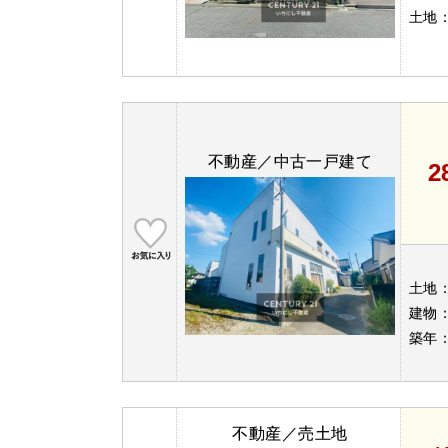
土地
不動産／中古一戸建て
2
土地
建物
築年
不動産／売土地