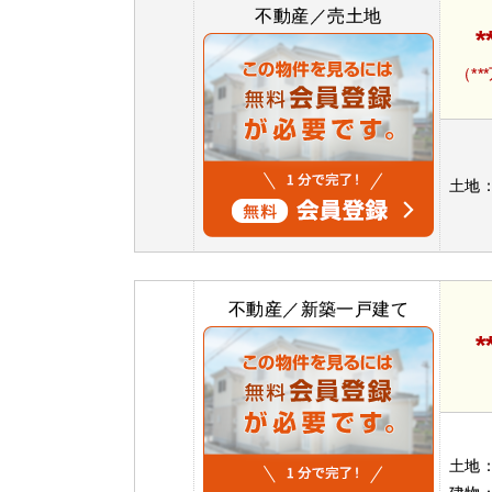
不動産／売土地
*
（**
土地
不動産／新築一戸建て
*
土地