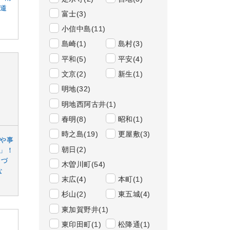
面道
富士(3)
小信中島(11)
島崎(1)
島村(3)
平和(5)
平安(4)
文京(2)
新生(1)
明地(32)
明地西阿古井(1)
春明(8)
昭和(1)
時之島(19)
更屋敷(3)
や事
朝日(2)
」！
間づ
木曽川町(54)
な
末広(4)
本町(1)
杉山(2)
東五城(4)
東加賀野井(1)
東印田町(1)
松降通(1)