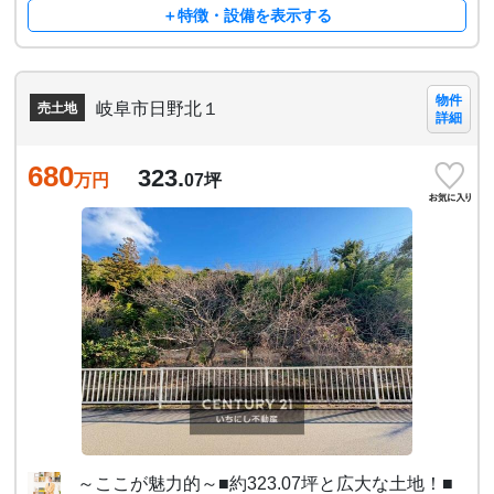
＋特徴・設備を表示する
物件
岐阜市日野北１
売土地
詳細
680
323.
万円
07
坪
～ここが魅力的～■約323.07坪と広大な土地！■