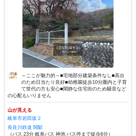
～ここが魅力的～■宅地部分建築条件なし■高台
のため日当たり良好■幼稚園徒歩10分圏内と子育
て世代の方も安心■閑静な住宅街のため騒音など
の心配もいりません
山が見える
岐阜市岩田坂２
長良川鉄道 関駅
（バス 23分 岐阜バス 神池 バス停まで徒歩6分）