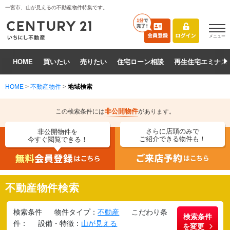
一宮市、山が見えるの不動産物件特集です。
メニュー
HOME
買いたい
売りたい
住宅ローン相談
再生住宅エミナス
HOME
>
不動産物件
>
地域検索
非公開物件
この検索条件には
があります。
さらに店頭のみで
非公開物件を
ご紹介できる物件も！
今すぐ閲覧できる！
不動産物件検索
検索条件
物件タイプ：
不動産
こだわり条
検索条件
件：
設備・特徴：
山が見える
を変更