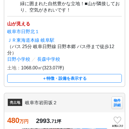
緑に囲まれた自然豊かな立地！■山が隣接してお
り、空気がきれいです！
山が見える
岐阜市日野北１
ＪＲ東海道本線 岐阜駅
（バス 25分 岐阜日野線 日野本郷 バス停まで徒歩12
分）
日野小学校
／
長森中学校
土地：
1068.00㎡(323.07坪)
＋特徴・設備を表示する
物件
岐阜市岩田坂２
売土地
詳細
480
2993.
万円
71
坪