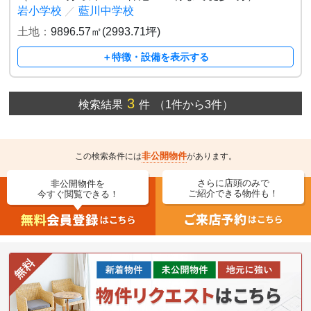
岩小学校
／
藍川中学校
土地：
9896.57㎡(2993.71坪)
＋特徴・設備を表示する
3
検索結果
件
（1件から3件）
非公開物件
この検索条件には
があります。
さらに店頭のみで
非公開物件を
ご紹介できる物件も！
今すぐ閲覧できる！