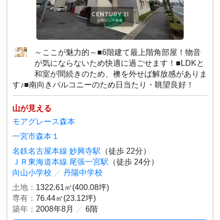
～ここが魅力的～■6階建て最上階角部屋！物音
が気にならないため快適に過ごせます！■LDKと
和室が間続きのため、襖を外せば解放感がありま
す♪■南向きバルコニーのため日当たり・眺望良好！
山が見える
モアグレース森本
一宮市森本１
名鉄名古屋本線 妙興寺駅
（徒歩 22分）
ＪＲ東海道本線 尾張一宮駅
（徒歩 24分）
向山小学校
／
丹陽中学校
土地：
1322.61㎡(400.08坪)
専有：
76.44㎡(23.12坪)
築年：
2008年8月
／
6階