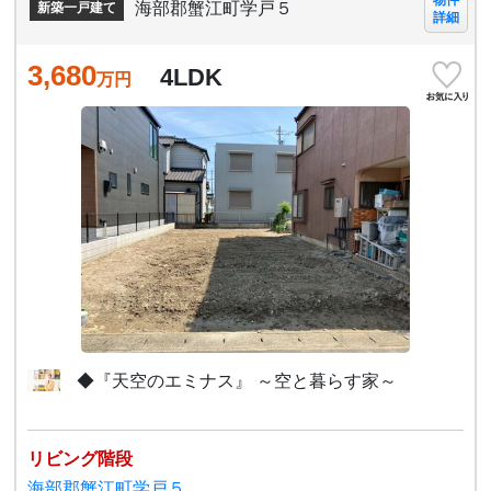
物件
海部郡蟹江町学戸５
新築一戸建て
詳細
3,680
4LDK
万円
◆『天空のエミナス』 ～空と暮らす家～
リビング階段
海部郡蟹江町学戸５