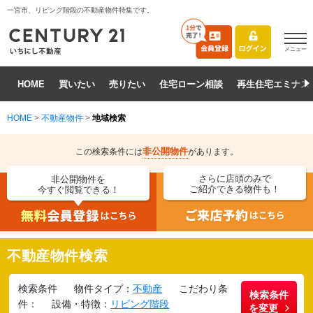
一宮市、リビング階段の不動産物件特集です。
メニュー
HOME
買いたい
売りたい
住宅ローン相談
再生住宅エミナス
HOME
>
不動産物件
>
地域検索
非公開物件
この検索条件には
があります。
さらに店頭のみで
非公開物件を
ご紹介できる物件も！
今すぐ閲覧できる！
不動産物件検索
検索条件
物件タイプ：
不動産
こだわり条
検索条件
件：
設備・特徴：
リビング階段
を変更