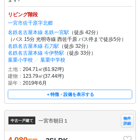
リビング階段
一宮市佐千原字北郷
名鉄名古屋本線 名鉄一宮駅
（徒歩 42分）
（バス 15分 光明寺線 西佐千原 バス停まで徒歩5分）
名鉄名古屋本線 石刀駅
（徒歩 32分）
名鉄名古屋本線 今伊勢駅
（徒歩 33分）
葉栗小学校
／
葉栗中学校
土地：
204.71㎡(61.92坪)
建物：
123.79㎡(37.44坪)
築年：
2019年6月
＋特徴・設備を表示する
物件
一宮市朝日１
中古一戸建て
詳細