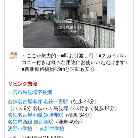
～ここが魅力的～■即お引渡し可！■スカイバル
コニー付きは様々な用途にお使いいただけます♪
■西側道路幅員4.9mと運転も安心
リビング階段
一宮市馬見塚字長畑
名鉄名古屋本線 名鉄一宮駅
（徒歩 44分）
（バス 9分 名鉄バス 馬見塚 バス停まで徒歩14分）
名鉄名古屋本線 妙興寺駅
（徒歩 34分）
名鉄尾西線 観音寺駅
（徒歩 49分）
浅野小学校
／
南部中学校
土地：
155.01㎡(46.89坪)