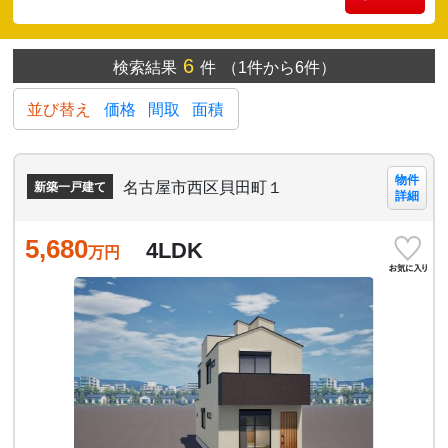
6
検索結果
件
（1件から6件）
並び替え
価格
間取
面積
物件
名古屋市西区貝田町１
新築一戸建て
詳細
5,680
4LDK
万円