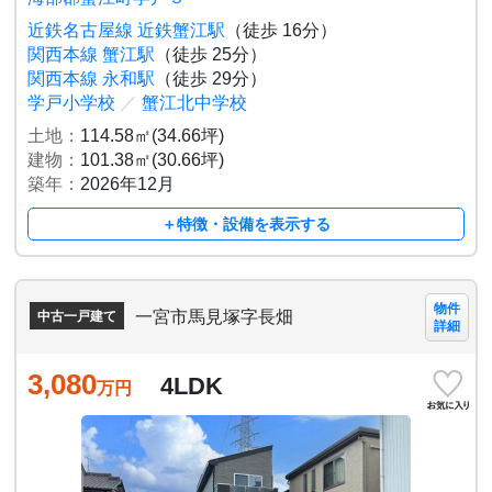
近鉄名古屋線 近鉄蟹江駅
（徒歩 16分）
関西本線 蟹江駅
（徒歩 25分）
関西本線 永和駅
（徒歩 29分）
学戸小学校
／
蟹江北中学校
土地：
114.58㎡(34.66坪)
建物：
101.38㎡(30.66坪)
築年：
2026年12月
＋特徴・設備を表示する
物件
一宮市馬見塚字長畑
中古一戸建て
詳細
3,080
4LDK
万円