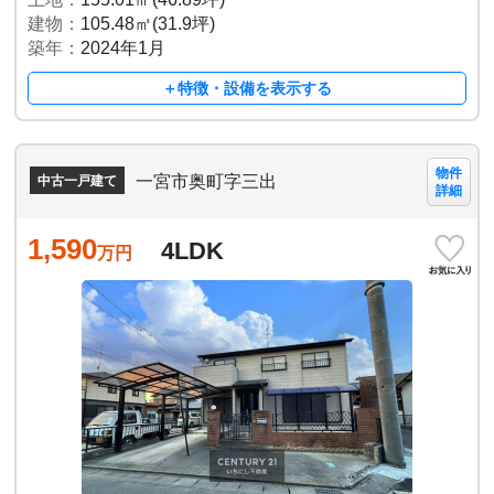
建物：
105.48㎡(31.9坪)
築年：
2024年1月
＋特徴・設備を表示する
物件
一宮市奥町字三出
中古一戸建て
詳細
1,590
4LDK
万円