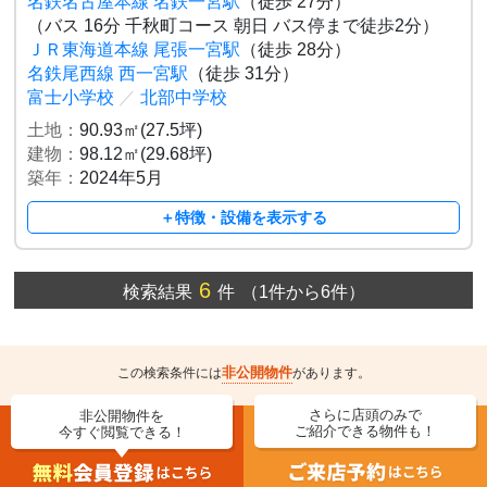
名鉄名古屋本線 名鉄一宮駅
（徒歩 27分）
（バス 16分 千秋町コース 朝日 バス停まで徒歩2分）
ＪＲ東海道本線 尾張一宮駅
（徒歩 28分）
名鉄尾西線 西一宮駅
（徒歩 31分）
富士小学校
／
北部中学校
土地：
90.93㎡(27.5坪)
建物：
98.12㎡(29.68坪)
築年：
2024年5月
＋特徴・設備を表示する
6
検索結果
件
（1件から6件）
非公開物件
この検索条件には
があります。
さらに店頭のみで
非公開物件を
ご紹介できる物件も！
今すぐ閲覧できる！