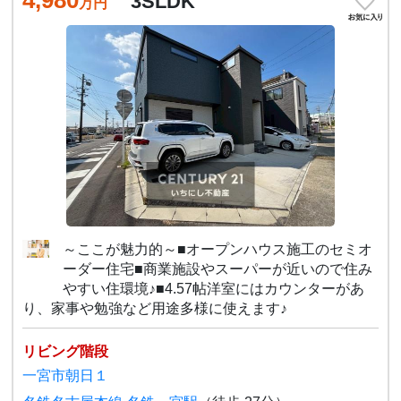
4,980
3SLDK
万円
～ここが魅力的～■オープンハウス施工のセミオ
ーダー住宅■商業施設やスーパーが近いので住み
やすい住環境♪■4.57帖洋室にはカウンターがあ
り、家事や勉強など用途多様に使えます♪
リビング階段
一宮市朝日１