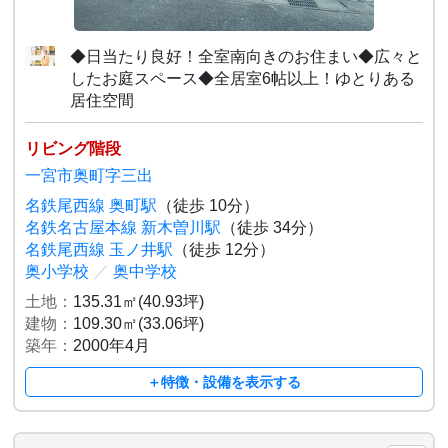
◆日当たり良好！全室南向きのお住まい◆広々と
したお庭スペース◆全居室6帖以上！ゆとりある
居住空間
リビング階段
一宮市奥町字三出
名鉄尾西線 奥町駅
（徒歩 10分）
名鉄名古屋本線 新木曽川駅
（徒歩 34分）
名鉄尾西線 玉ノ井駅
（徒歩 12分）
奥小学校
／
奥中学校
土地：
135.31㎡(40.93坪)
建物：
109.30㎡(33.06坪)
築年：
2000年4月
＋特徴・設備を表示する