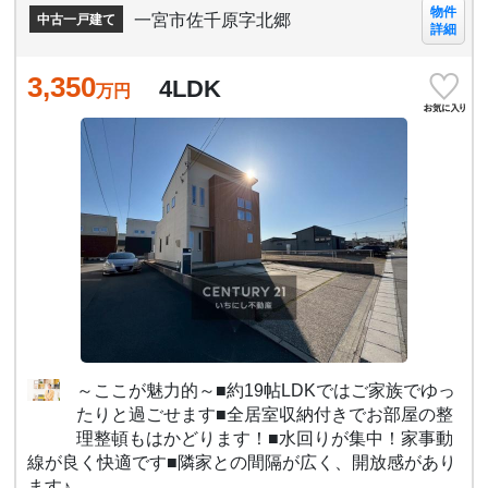
物件
一宮市佐千原字北郷
中古一戸建て
詳細
3,350
4LDK
万円
～ここが魅力的～■約19帖LDKではご家族でゆっ
たりと過ごせます■全居室収納付きでお部屋の整
理整頓もはかどります！■水回りが集中！家事動
線が良く快適です■隣家との間隔が広く、開放感があり
ます♪