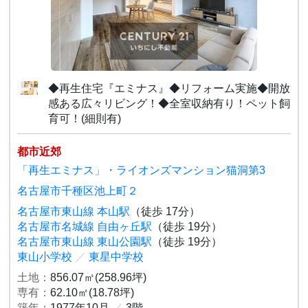
◆再生住宅『エミナス』◆リフォーム実施◆開放
感ある広々リビング！◆全室収納有り！ペット飼
育可！(細則有)
都市近郊
「再生エミナス」・ライオンズマンション猫洞第3
名古屋市千種区池上町２
名古屋市東山線 本山駅
（徒歩 17分）
名古屋市名城線 自由ヶ丘駅
（徒歩 19分）
名古屋市東山線 東山公園駅
（徒歩 19分）
東山小学校
／
東星中学校
土地：
856.07㎡(258.96坪)
専有：
62.10㎡(18.78坪)
築年：
1977年10月
／
3階