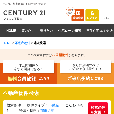
一宮市、都市近郊の不動産物件特集です。
メニュー
HOME
買いたい
売りたい
住宅ローン相談
再生住宅エミナス
HOME
>
不動産物件
>
地域検索
非公開物件
この検索条件には
があります。
さらに店頭のみで
非公開物件を
ご紹介できる物件も！
今すぐ閲覧できる！
不動産物件検索
検索条件
物件タイプ：
不動産
こだわり条
検索条件
件：
設備・特徴：
都市近郊
を変更