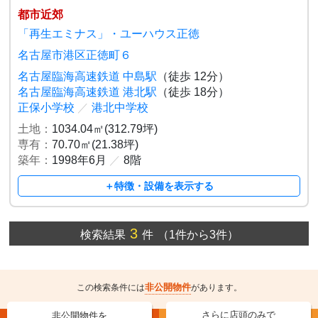
都市近郊
「再生エミナス」・ユーハウス正徳
名古屋市港区正徳町６
名古屋臨海高速鉄道 中島駅
（徒歩 12分）
名古屋臨海高速鉄道 港北駅
（徒歩 18分）
正保小学校
／
港北中学校
土地：
1034.04㎡(312.79坪)
専有：
70.70㎡(21.38坪)
築年：
1998年6月
／
8階
＋特徴・設備を表示する
3
検索結果
件
（1件から3件）
非公開物件
この検索条件には
があります。
さらに店頭のみで
非公開物件を