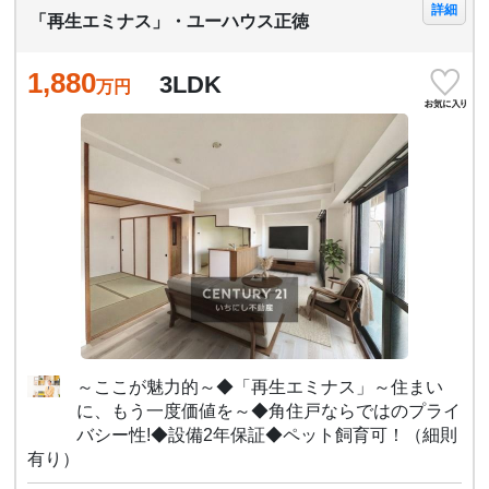
詳細
「再生エミナス」・ユーハウス正徳
1,880
3LDK
万円
～ここが魅力的～◆「再生エミナス」～住まい
に、もう一度価値を～◆角住戸ならではのプライ
バシー性!◆設備2年保証◆ペット飼育可！（細則
有り）