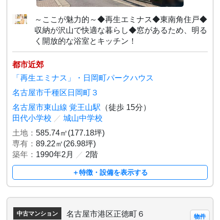
～ここが魅力的～◆再生エミナス◆東南角住戸◆
収納が沢山で快適な暮らし◆窓があるため、明る
く開放的な浴室とキッチン！
都市近郊
「再生エミナス」・日岡町パークハウス
名古屋市千種区日岡町３
名古屋市東山線 覚王山駅
（徒歩 15分）
田代小学校
／
城山中学校
土地：
585.74㎡(177.18坪)
専有：
89.22㎡(26.98坪)
築年：
1990年2月
／
2階
＋特徴・設備を表示する
名古屋市港区正徳町６
中古マンション
物件