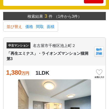
3
検索結果
件
（1件から3件）
並び替え
価格
間取
面積
名古屋市千種区池上町２
中古マンション
物件
「再生エミナス」・ライオンズマンション猫洞
詳細
第3
1,380
1LDK
万円