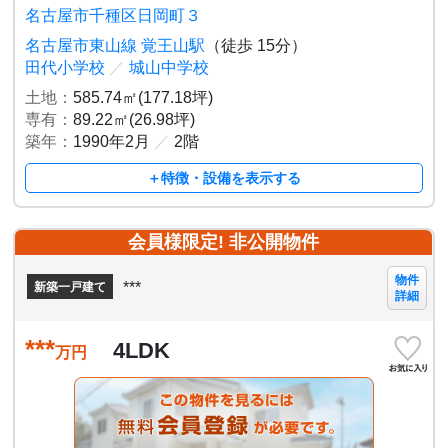
名古屋市千種区日岡町３
名古屋市東山線 覚王山駅
（徒歩 15分）
田代小学校
／
城山中学校
土地：
585.74㎡(177.18坪)
専有：
89.22㎡(26.98坪)
築年：
1990年2月
／
2階
＋特徴・設備を表示する
会員様限定! 非公開物件
物件
***
新築一戸建て
詳細
***
4LDK
万円