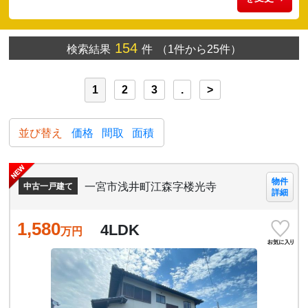
154
検索結果
件
（1件から25件）
1
2
3
.
>
並び替え
価格
間取
面積
物件
一宮市浅井町江森字楼光寺
中古一戸建て
詳細
1,580
4LDK
万円