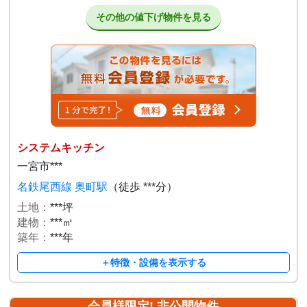
その他の値下げ物件を見る
システムキッチン
一宮市***
名鉄尾西線 奥町駅
（徒歩 ***分）
土地：
***坪
建物：
***㎡
築年：
***年
＋特徴・設備を表示する
会員様限定! 非公開物件