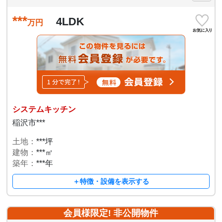
***
4LDK
万円
システムキッチン
稲沢市***
土地：
***坪
建物：
***㎡
築年：
***年
＋特徴・設備を表示する
会員様限定! 非公開物件