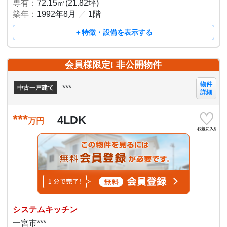
専有：
72.15㎡(21.82坪)
築年：
1992年8月
／
1階
＋特徴・設備を表示する
会員様限定! 非公開物件
物件
***
中古一戸建て
詳細
***
4LDK
万円
システムキッチン
一宮市***