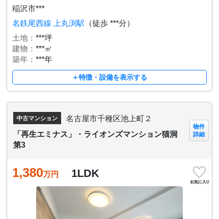
稲沢市***
名鉄尾西線 上丸渕駅
（徒歩 ***分）
土地：
***坪
建物：
***㎡
築年：
***年
＋特徴・設備を表示する
名古屋市千種区池上町２
中古マンション
物件
「再生エミナス」・ライオンズマンション猫洞
詳細
第3
1,380
1LDK
万円