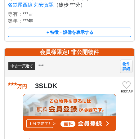
名鉄尾西線 苅安賀駅
（徒歩 ***分）
専有：
***㎡
築年：
***年
＋特徴・設備を表示する
会員様限定! 非公開物件
物件
***
中古一戸建て
詳細
***
3SLDK
万円