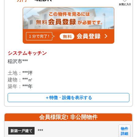
システムキッチン
稲沢市***
土地：
***坪
建物：
***㎡
築年：
***年
＋特徴・設備を表示する
会員様限定! 非公開物件
物件
***
新築一戸建て
詳細