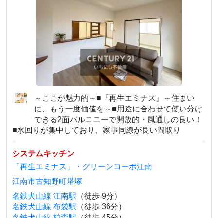
～ここが魅力的～■『再生エミナス』～住まい
に、もう一度価値を～■用途に合わせて使い分け
できる2面バルコニーで開放的・風通しの良い！
■水回りが集中しており、家事同線が良い間取り
システムキッチン
「再生エミナス」・グリーンコーポ江南
江南市古知野町塔塚
名鉄犬山線 江南駅
（徒歩 9分）
名鉄犬山線 布袋駅
（徒歩 36分）
名鉄犬山線 柏森駅
（徒歩 45分）