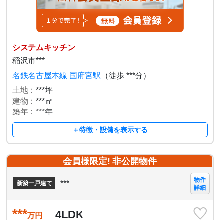
システムキッチン
稲沢市***
名鉄名古屋本線 国府宮駅
（徒歩 ***分）
土地：
***坪
建物：
***㎡
築年：
***年
＋特徴・設備を表示する
会員様限定! 非公開物件
物件
***
新築一戸建て
詳細
***
4LDK
万円