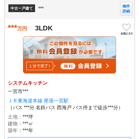
物件
***
中古一戸建て
詳細
***
3LDK
万円
システムキッチン
一宮市***
ＪＲ東海道本線 尾張一宮駅
（バス ***分 名鉄バス 西海戸 バス停まで徒歩***分）
土地：
***坪
建物：
***㎡
築年：
***年