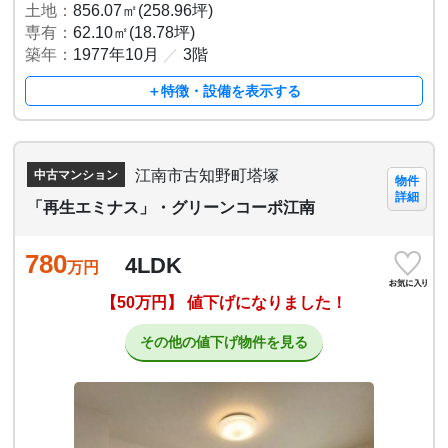
土地：
856.07㎡(258.96坪)
専有：
62.10㎡(18.78坪)
築年：
1977年10月
／
3階
＋特徴・設備を表示する
江南市古知野町塔塚
中古マンション
物件
詳細
「再生エミナス」・グリーンコーポ江南
780
4LDK
万円
【50万円】 値下げになりました！
その他の値下げ物件を見る