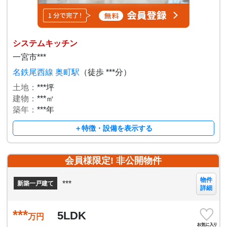
システムキッチン
一宮市***
名鉄尾西線 奥町駅
（徒歩 ***分）
土地：
***坪
建物：
***㎡
築年：
***年
＋特徴・設備を表示する
会員様限定! 非公開物件
物件
***
新築一戸建て
詳細
***
5LDK
万円