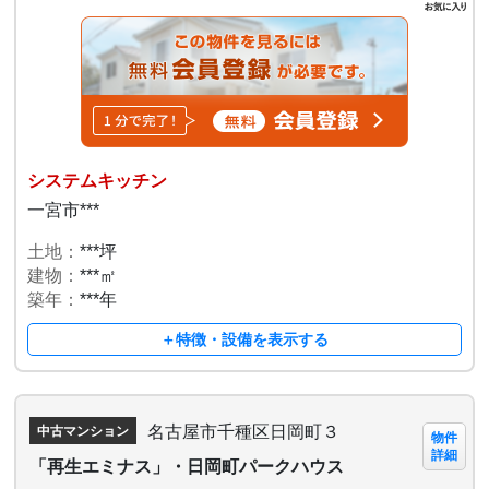
システムキッチン
一宮市***
土地：
***坪
建物：
***㎡
築年：
***年
＋特徴・設備を表示する
名古屋市千種区日岡町３
中古マンション
物件
詳細
「再生エミナス」・日岡町パークハウス