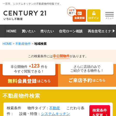
一宮市、システムキッチンの不動産物件特集です。
メニュー
HOME
買いたい
売りたい
住宅ローン相談
再生住宅エミナス
HOME
>
不動産物件
>
地域検索
非公開物件
この検索条件には
があります。
123
+
非公開物件
件を
さらに店頭のみで
ご紹介できる物件も！
今すぐ閲覧できる！
不動産物件検索
検索条件
物件タイプ：
不動産
こだわり条
検索条件
件：
設備・特徴：
システムキッチン
を変更