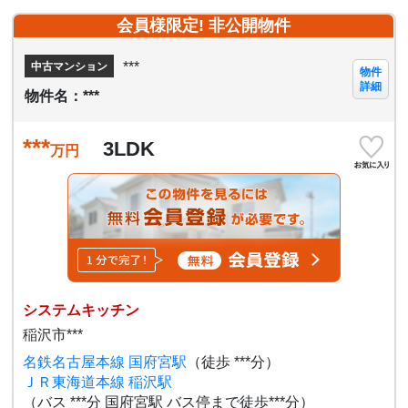
会員様限定! 非公開物件
***
中古マンション
物件
詳細
物件名：***
***
3LDK
万円
システムキッチン
稲沢市***
名鉄名古屋本線 国府宮駅
（徒歩 ***分）
ＪＲ東海道本線 稲沢駅
（バス ***分 国府宮駅 バス停まで徒歩***分）