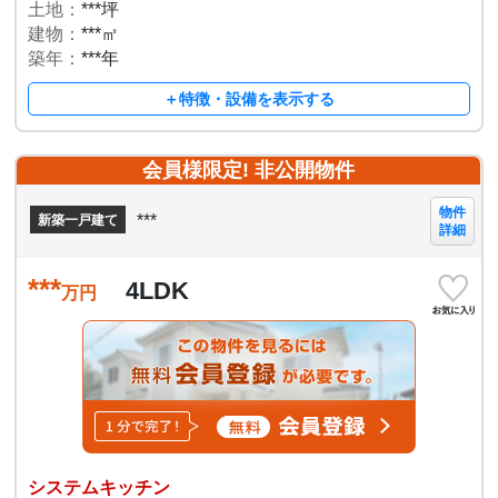
土地：
***坪
建物：
***㎡
築年：
***年
＋特徴・設備を表示する
会員様限定! 非公開物件
物件
***
新築一戸建て
詳細
***
4LDK
万円
システムキッチン