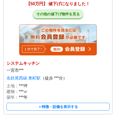
【50万円】 値下げになりました！
その他の値下げ物件を見る
システムキッチン
一宮市***
名鉄尾西線 奥町駅
（徒歩 ***分）
土地：
***坪
建物：
***㎡
築年：
***年
＋特徴・設備を表示する