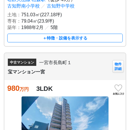
古知野南小学校
／
古知野中学校
土地：
751.03㎡(227.18坪)
専有：
79.04㎡(23.9坪)
築年：
1988年2月
／
5階
＋特徴・設備を表示する
一宮市長島町１
中古マンション
物件
詳細
宝マンション一宮
980
3LDK
万円