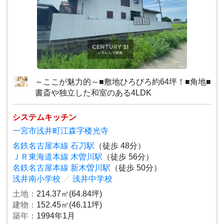
～ここが魅力的～■敷地ひろびろ約64坪！■角地■
書斎や独立した和室のある4LDK
システムキッチン
一宮市浅井町江森字楼光寺
名鉄名古屋本線 石刀駅
（徒歩 48分）
ＪＲ東海道本線 木曽川駅
（徒歩 56分）
名鉄名古屋本線 新木曽川駅
（徒歩 50分）
浅井南小学校
／
浅井中学校
土地：
214.37㎡(64.84坪)
建物：
152.45㎡(46.11坪)
築年：
1994年1月