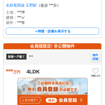
名鉄尾西線 玉野駅
（徒歩 ***分）
土地：
***坪
建物：
***㎡
築年：
***年
＋特徴・設備を表示する
会員様限定! 非公開物件
物件
***
新築一戸建て
詳細
***
4LDK
万円