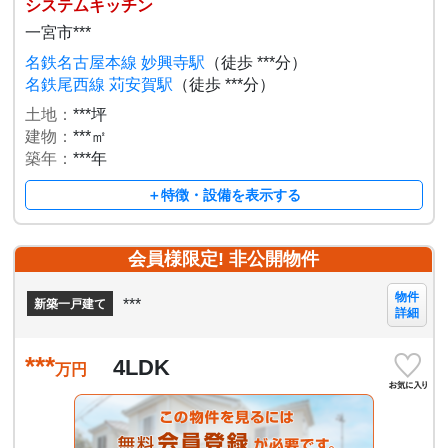
システムキッチン
一宮市***
名鉄名古屋本線 妙興寺駅
（徒歩 ***分）
名鉄尾西線 苅安賀駅
（徒歩 ***分）
土地：
***坪
建物：
***㎡
築年：
***年
＋特徴・設備を表示する
会員様限定! 非公開物件
物件
***
新築一戸建て
詳細
***
4LDK
万円