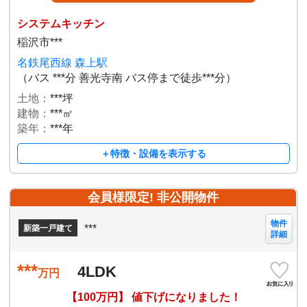
システムキッチン
稲沢市***
名鉄尾西線 森上駅
（バス ***分 善光寺南 バス停まで徒歩***分）
土地：
***坪
建物：
***㎡
築年：
***年
＋特徴・設備を表示する
会員様限定! 非公開物件
物件
***
新築一戸建て
詳細
***
4LDK
万円
【100万円】 値下げになりました！