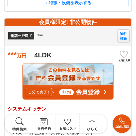
＋特徴・設備を表示する
会員様限定! 非公開物件
物件
***
新築一戸建て
詳細
***
4LDK
万円
システムキッチン
一宮市***
名鉄名古屋本線 名鉄一宮駅
（バス ***分 江端 バス停まで徒歩***分）