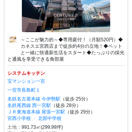
～ここが魅力的～◆専用庭付！（月額520円）◆
カネスエ宮西店まで徒歩約4分の立地！◆ペット
と一緒に快適新生活をスタート◆たっぷりの採光
と通風を享受できる角部屋
システムキッチン
宝マンション一宮
一宮市長島町１
名鉄名古屋本線 今伊勢駅
（徒歩 25分）
名鉄尾西線 西一宮駅
（徒歩 28分）
ＪＲ東海道本線 尾張一宮駅
（徒歩 29分）
宮西小学校
／
北部中学校
土地：
991.73㎡(299.99坪)