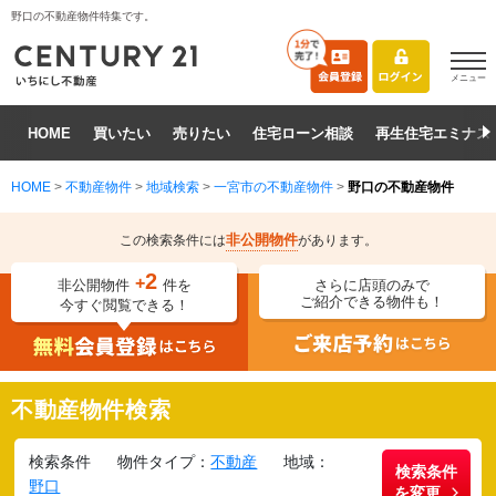
野口の不動産物件特集です。
メニュー
HOME
買いたい
売りたい
住宅ローン相談
再生住宅エミナス
HOME
>
不動産物件
>
地域検索
>
一宮市の不動産物件
>
野口の不動産物件
非公開物件
この検索条件には
があります。
2
+
非公開物件
件を
さらに店頭のみで
ご紹介できる物件も！
今すぐ閲覧できる！
不動産物件検索
検索条件
物件タイプ：
不動産
地域：
検索条件
野口
を変更