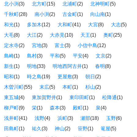
北小渕
(3)
北方町
(15)
北浦町
(2)
北神明町
(5)
千秋町
(28)
南小渕
(2)
古金町
(1)
向山南
(1)
和光
(1)
多加木
(12)
大和町
(41)
大宮
(8)
大志
(5)
大毛
(8)
大江
(2)
大赤見
(10)
天王
(1)
奥町
(25)
定水寺
(2)
宮地
(3)
富士
(3)
小信中島
(12)
島崎
(1)
島村
(3)
平和
(5)
平安
(4)
文京
(2)
新生
(1)
明地
(33)
明地西阿古井
(1)
春明
(8)
昭和
(1)
時之島
(19)
更屋敷
(3)
朝日
(2)
木曽川町
(55)
末広
(5)
本町
(1)
杉山
(2)
東五城
(4)
東加賀野井
(1)
東印田町
(1)
松降通
(1)
柳戸町
(9)
栄
(1)
森本
(3)
殿町
(1)
泉
(4)
浅井町
(41)
浅野
(4)
浜町
(3)
瀬部
(18)
玉野
(6)
田島町
(1)
祐久
(3)
神山
(2)
笹野
(1)
篭屋
(5)