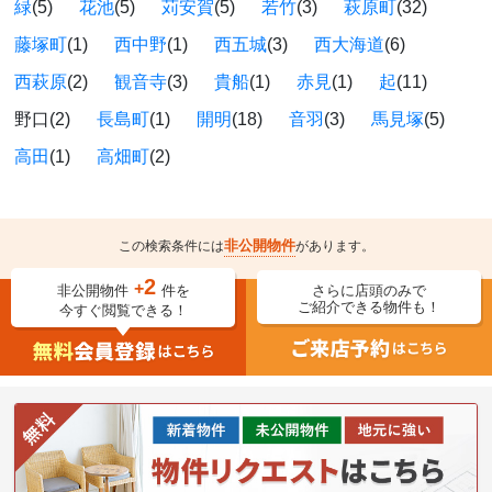
緑
(5)
花池
(5)
苅安賀
(5)
若竹
(3)
萩原町
(32)
藤塚町
(1)
西中野
(1)
西五城
(3)
西大海道
(6)
西萩原
(2)
観音寺
(3)
貴船
(1)
赤見
(1)
起
(11)
野口(2)
長島町
(1)
開明
(18)
音羽
(3)
馬見塚
(5)
高田
(1)
高畑町
(2)
非公開物件
この検索条件には
があります。
2
+
非公開物件
件を
さらに店頭のみで
ご紹介できる物件も！
今すぐ閲覧できる！