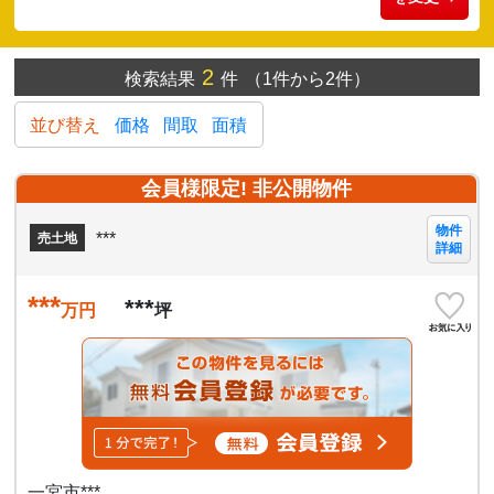
2
検索結果
件
（1件から2件）
並び替え
価格
間取
面積
会員様限定! 非公開物件
物件
***
売土地
詳細
***
***
万円
坪
一宮市***