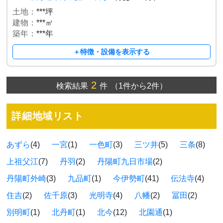
土地：
***坪
建物：
***㎡
築年：
***年
＋特徴・設備を表示する
2
検索結果
件
（1件から2件）
詳細地域リスト
あずら
(4)
一宮
(1)
一色町
(3)
三ツ井
(5)
三条
(8)
上祖父江
(7)
丹羽
(2)
丹陽町九日市場
(2)
丹陽町外崎
(3)
九品町
(1)
今伊勢町
(41)
伝法寺
(4)
住吉
(2)
佐千原
(3)
光明寺
(4)
八幡
(2)
冨田
(2)
別明町
(1)
北丹町
(1)
北今
(12)
北園通
(1)